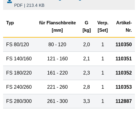
PDF | 213.4 KB
Typ
für Flanschbreite
G
Verp.
Artikel-
[mm]
[kg]
[Set]
Nr.
FS 80/120
80 - 120
2,0
1
110350
FS 140/160
121 - 160
2,1
1
110351
FS 180/220
161 - 220
2,3
1
110352
FS 240/260
221 - 260
2,8
1
110353
FS 280/300
261 - 300
3,3
1
112887