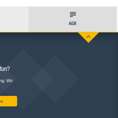
AGB
 tun?
ng. Wir
en