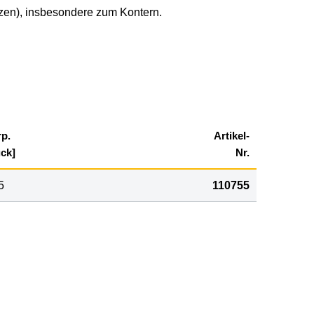
tzen), insbesondere zum Kontern.
rp.
Artikel-
ück]
Nr.
5
110755