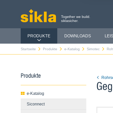
Together we build.
siklasicher.
PRODUKTE
DOWNLOADS
LEI
Startseite
Produkte
e-Katalog
Simotec
Roh
Produkte
Rohrs
Geg
e-Katalog
Siconnect