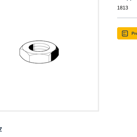
1813
Pr
z