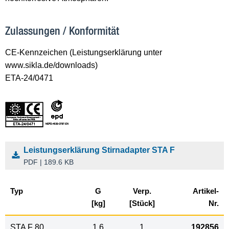
Zulassungen / Konformität
CE-Kennzeichen (Leistungserklärung unter
www.sikla.de/downloads)
ETA-24/0471
Leistungserklärung Stirnadapter STA F
PDF | 189.6 KB
Typ
G
Verp.
Artikel-
[kg]
[Stück]
Nr.
STA F 80
1,6
1
192856