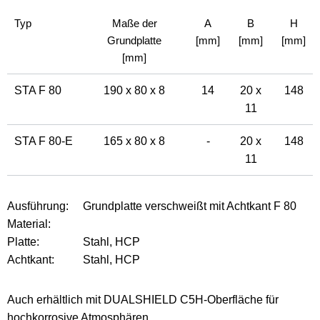
Typ
Maße der
A
B
H
Grundplatte
[mm]
[mm]
[mm]
[mm]
STA F 80
190 x 80 x 8
14
20 x
148
11
STA F 80-E
165 x 80 x 8
-
20 x
148
11
Ausführung:
Grundplatte verschweißt mit Achtkant F 80
Material:
Platte:
Stahl, HCP
Achtkant:
Stahl, HCP
Auch erhältlich mit DUALSHIELD C5H-Oberfläche für
hochkorrosive Atmosphären.