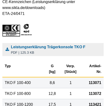
CE-Kennzeichen (Leistungserklärung unter
www.sikla.de/downloads)
ETA-24/0471
Leistungserklärung Trägerkonsole TKO F
PDF | 125.3 KB
Typ
G
Verp.
Artikel-
[kg]
[Stück]
Nr.
TKO F 100-400
8,6
1
113071
TKO F 100-800
12,8
1
113072
TKO F 100-1200
17,5
1
113421