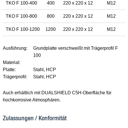
TKO F 100-400
400
220 x 220 x 12
M12
TKO F 100-800
800
220 x 220 x 12
M12
TKO F 100-1200
1200
220 x 220 x 12
M12
Ausführung:
Grundplatte verschweißt mit Trägerprofil F
100
Material:
Platte:
Stahl, HCP
Trägerprofil:
Stahl, HCP
Auch erhältlich mit DUALSHIELD C5H-Oberfläche für
hochkorrosive Atmosphären.
Zulassungen / Konformität