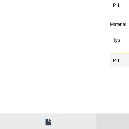
P 1
Material:
Typ
P 1