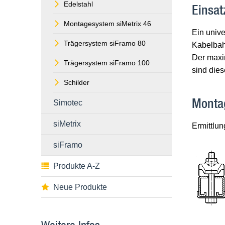
Edelstahl
Einsat
Montagesystem siMetrix 46
Ein unive
Trägersystem siFramo 80
Kabelbah
Der maxi
Trägersystem siFramo 100
sind die
Schilder
Monta
Simotec
siMetrix
Ermittlun
siFramo
Produkte A-Z
Neue Produkte
Weitere Infos