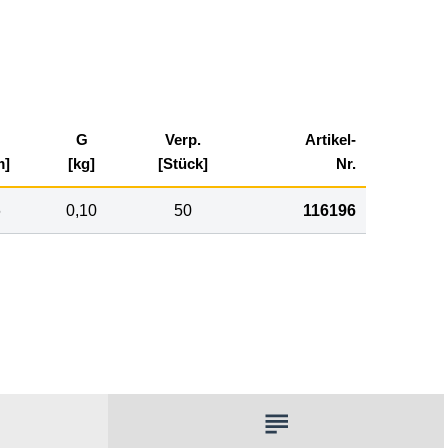
G
Verp.
Artikel-
m]
[kg]
[Stück]
Nr.
6
0,10
50
116196