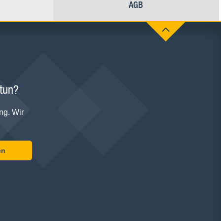
AGB
 tun?
ng. Wir
en