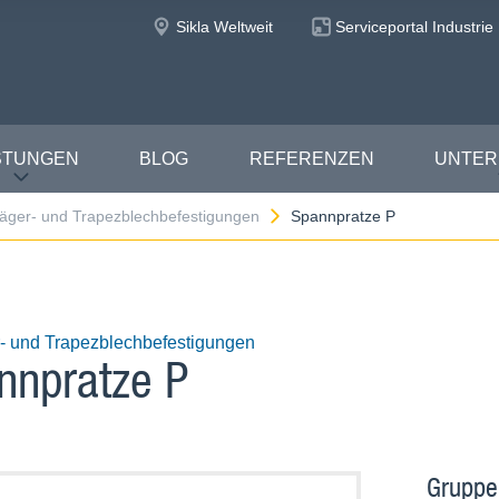
Sikla Weltweit
Serviceportal Industrie
STUNGEN
BLOG
REFERENZEN
UNTE
äger- und Trapezblechbefestigungen
Spannpratze P
- und Trapezblechbefestigungen
nnpratze P
Gruppe