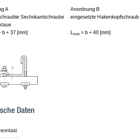
ng A
Anordnung B
chraubte Sechskantschraube
eingesetzte Hakenkopfschrau
klaue
+ b + 37 [mm]
L
= b + 40 [mm]
min
ische Daten
ennlast