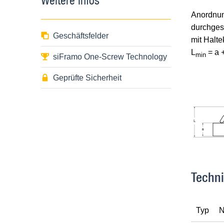
Anordnu
durchges
Geschäftsfelder
mit Halte
L
= a 
min
siFramo One-Screw Technology
Geprüfte Sicherheit
Techn
Typ
N