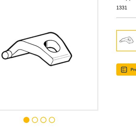
1331
Pr