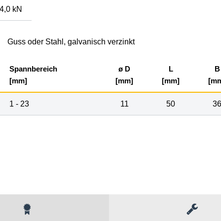
4,0 kN
Guss oder Stahl, galvanisch verzinkt
Spannbereich
ø D
L
B
[mm]
[mm]
[mm]
[m
1 - 23
11
50
3