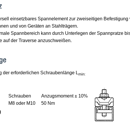
z
rsell einsetzbares Spannelement zur zweiseitigen Befestigung 
nen und von Geräten an Stahlträgern.
male Spannbereich kann durch Unterlegen der Spannpratze bis
se auf der Traverse anzuschweißen.
ge
g der erforderlichen Schraubenlänge L
min:
Schrauben
Anzugsmoment ± 10%
M8 oder M10
50 Nm