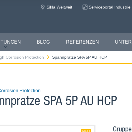
Sikla Weltweit
Serviceportal Industrie
STUNGEN
BLOG
REFERENZEN
UNTE
gh Corrosion Protection
Spannpratze SPA 5P AU HCP
orrosion Protection
nnpratze SPA 5P AU HCP
Gruppe
NEU