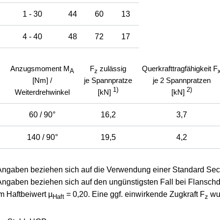
U
1 - 30
44
60
13
U
4 - 40
48
72
17
Anzugsmoment M
F
zulässig
Querkrafttragfähigkeit F
A
z
[Nm] /
je Spannpratze
je 2 Spannpratzen
1)
2)
Weiterdrehwinkel
[kN]
[kN]
U
60 / 90°
16,2
3,7
U
140 / 90°
19,5
4,2
Angaben beziehen sich auf die Verwendung einer Standard Sech
Angaben beziehen sich auf den ungünstigsten Fall bei Flansc
m Haftbeiwert µ
= 0,20. Eine ggf. einwirkende Zugkraft F
wur
Haft
z