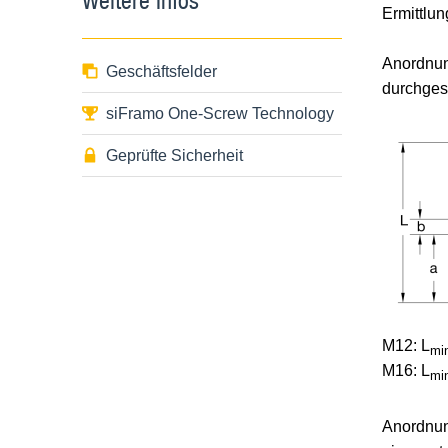
Ermittlun
Anordnu
Geschäftsfelder
durchges
siFramo One-Screw Technology
Geprüfte Sicherheit
M12: L
mi
M16: L
mi
Anordnu