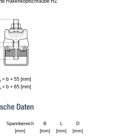
zte Hakenkopfschraube HZ
= b + 55 [mm]
n
= b + 65 [mm]
n
ische Daten
Spannbereich
B
L
D
[mm]
[mm]
[mm]
[mm]