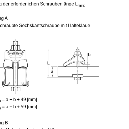
g der erforderlichen Schraubenlänge L
min:
ng A
chraubte Sechskantschraube mit Halteklaue
= a + b + 49 [mm]
n
= a + b + 59 [mm]
n
ng B