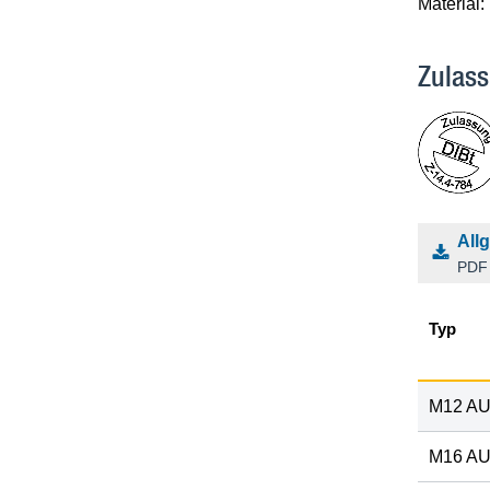
Material:
Zulass
All
PDF 
Typ
M12 A
M16 A