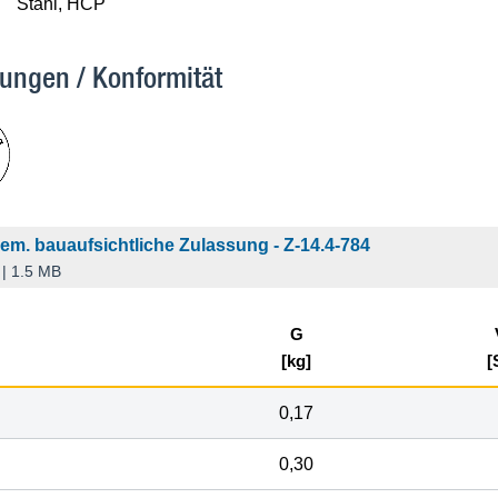
Stahl, HCP
ungen / Konformität
gem. bauaufsichtliche Zulassung - Z-14.4-784
| 1.5 MB
G
[kg]
[
U
0,17
U
0,30