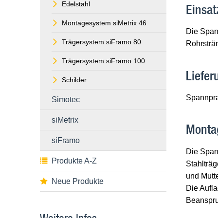
Edelstahl
Einsat
Montagesystem siMetrix 46
Die Spann
Trägersystem siFramo 80
Rohrsträ
Trägersystem siFramo 100
Liefe
Schilder
Spannpra
Simotec
siMetrix
Monta
siFramo
Die Spann
Produkte A-Z
Stahlträ
und Mutt
Neue Produkte
Die Aufla
Beanspruc
Weitere Infos