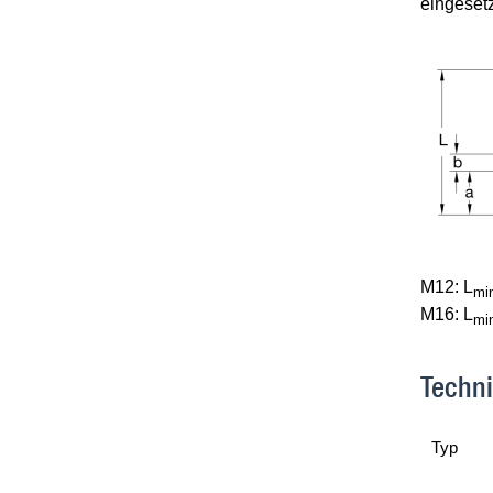
eingeset
M12: L
mi
M16: L
mi
Techn
Typ