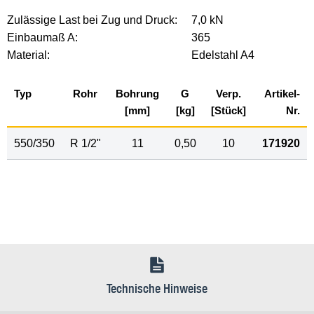
Zulässige Last bei Zug und Druck:
7,0 kN
Einbaumaß A:
365
Material:
Edelstahl A4
Typ
Rohr
Bohrung
G
Verp.
Artikel-
[mm]
[kg]
[Stück]
Nr.
550/350
R
1
/
2
"
11
0,50
10
171920
Technische Hinweise