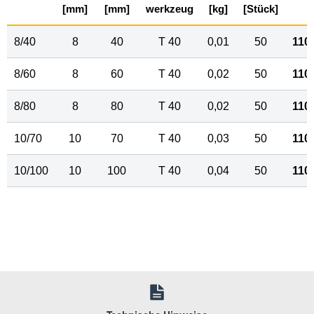
[mm]
[mm]
werkzeug
[kg]
[Stück]
8/40
8
40
T 40
0,01
50
110
8/60
8
60
T 40
0,02
50
110
8/80
8
80
T 40
0,02
50
110
10/70
10
70
T 40
0,03
50
110
10/100
10
100
T 40
0,04
50
110