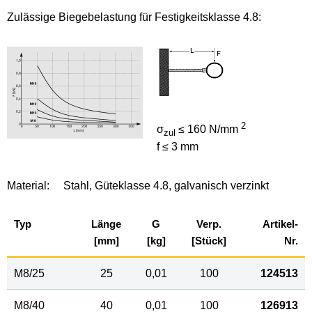
Zulässige Biegebelastung für Festigkeitsklasse 4.8:
2
σ
≤ 160 N/mm
zul
f ≤ 3 mm
Material:
Stahl, Güteklasse 4.8, galvanisch verzinkt
Typ
Länge
G
Verp.
Artikel-
[mm]
[kg]
[Stück]
Nr.
M8/25
25
0,01
100
124513
M8/40
40
0,01
100
126913