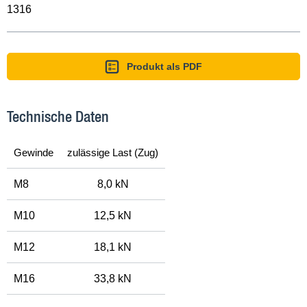
1316
Produkt als PDF
Technische Daten
Gewinde
zulässige Last (Zug)
M8
8,0 kN
M10
12,5 kN
M12
18,1 kN
M16
33,8 kN