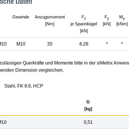
ische Daten
Gewinde
Anzugsmoment
F
F
M
z
y
y
[Nm]
je Spannbügel
[kN]
[kNm]
[kN]
M10
M10
20
6,26
*
*
 zulässigen Querkräfte und Momente bitte in der siMetrix Anwend
henden Dimension vergleichen.
Stahl, FK 8.8, HCP
G
[kg]
M10
0,51