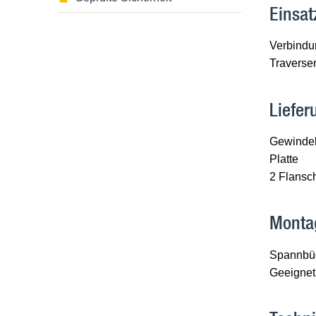
Einsat
Verbindu
Traverse
Liefe
Gewinde
Platte
2 Flansc
Monta
Spannbüg
Geeignet 