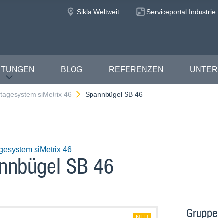
Sikla Weltweit
Serviceportal Industrie
STUNGEN
BLOG
REFERENZEN
UNTE
tagesystem siMetrix 46
Spannbügel SB 46
gesystem siMetrix 46
nnbügel SB 46
Gruppe
NEU