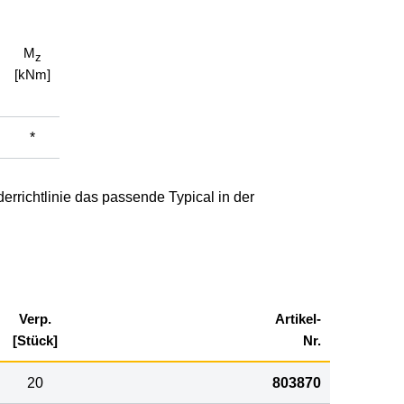
M
z
[kNm]
*
errichtlinie das passende Typical in der
Verp.
Artikel-
[Stück]
Nr.
20
803870