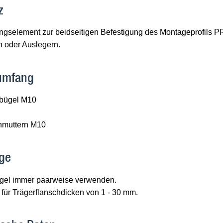
z
ngselement zur beidseitigen Befestigung des Montageprofils PR
n oder Auslegern.
rumfang
bügel M10
hmuttern M10
ge
el immer paarweise verwenden.
für Trägerflanschdicken von 1 - 30 mm.