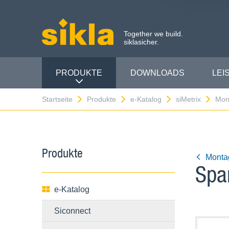
Together we build.
siklasicher.
PRODUKTE
DOWNLOADS
LEI
Startseite
Produkte
e-Katalog
siMetrix
Mon
Produkte
Monta
Spa
e-Katalog
Siconnect