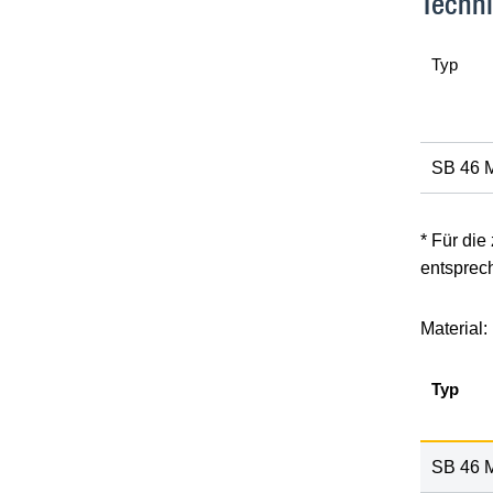
Techn
Typ
SB 46 
* Für die
entsprec
Material:
Typ
SB 46 