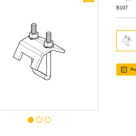
B107
Pr